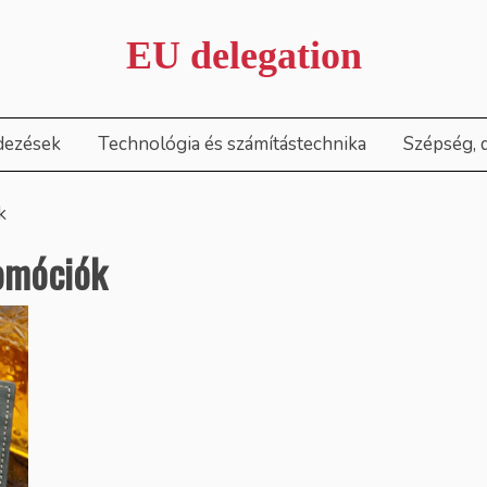
EU delegation
dezések
Technológia és számítástechnika
Szépség, 
k
omóciók