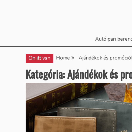
Skip
to
content
Autóipari beren
Home
Ajándékok és promóció
Ön itt van
Kategória:
Ajándékok és pr