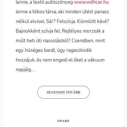
lenne, a textil autószőnyeg
www.withcar.hu
lenne a titkos társa, aki minden ütést panasz
nélkül elvisel. Sár? Felszívja. Kiömlött kávé?
Bajnokként szívja fel. Rejtélyes morzsák a
múlt heti úti nassolásból? Csendben, mint
egy hűséges barát, úgy ragaszkodik
hozzájuk, és nem engedi el őket a vákuum
napjáig.…
OLVASSON TOVÁBB
SHARE