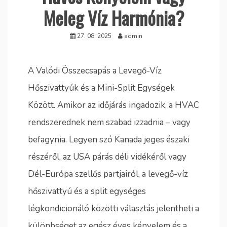
Meleg Víz Harmónia?
27. 08. 2025
admin
A Valódi Összecsapás a Levegő-Víz
Hőszivattyúk és a Mini-Split Egységek
Között. Amikor az időjárás ingadozik, a HVAC
rendszerednek nem szabad izzadnia – vagy
befagynia. Legyen szó Kanada jeges északi
részéről, az USA párás déli vidékéről vagy
Dél-Európa szellős partjairól, a levegő-víz
hőszivattyú és a split egységes
légkondicionáló közötti választás jelentheti a
különbséget az egész éves kényelem és a