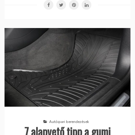
Autóipari berendezések
7 alapvető tipp a gumi