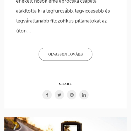
énekelt hősök eme aprócska csapata
alakította ki a legfurcsább, legviccesebb és
legváratlanabb filozofikus pillanatokat az
úton.…
OLVASSON TOVÁBB
SHARE