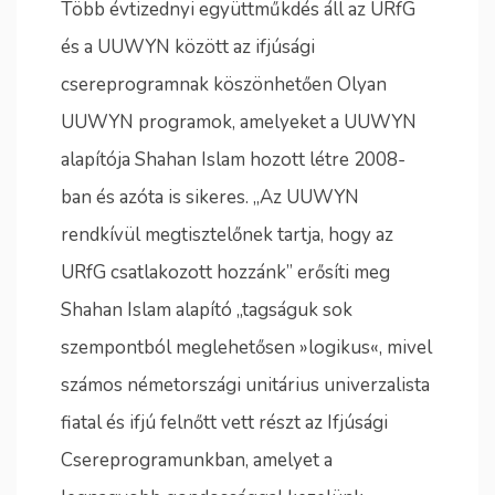
Több évtizednyi együttműkdés áll az URfG
és a UUWYN között az ifjúsági
csereprogramnak köszönhetően Olyan
UUWYN programok, amelyeket a UUWYN
alapítója Shahan Islam hozott létre 2008-
ban és azóta is sikeres. „Az UUWYN
rendkívül megtisztelőnek tartja, hogy az
URfG csatlakozott hozzánk” erősíti meg
Shahan Islam alapító „tagságuk sok
szempontból meglehetősen »logikus«, mivel
számos németországi unitárius univerzalista
fiatal és ifjú felnőtt vett részt az Ifjúsági
Csereprogramunkban, amelyet a