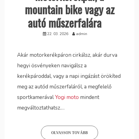
mountain bike vagy az
autó műszerfalára
22. 03. 2026
admin
Akár motorkerékpáron cirkálsz, akár durva
hegyi ösvényeken navigálsz a
kerékpároddal, vagy a napi ingázást örökíted
meg az autód műszerfaláról, a megfelelő
sportkamerával
Yogi moto
mindent
megváltoztathatsz.…
OLVASSON TOVÁBB