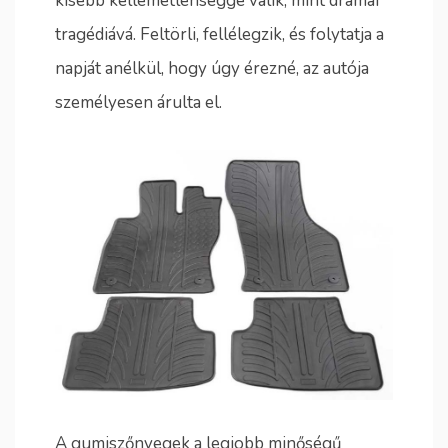
kisebb kellemetlenséggé válik, mint drámai
tragédiává. Feltörli, fellélegzik, és folytatja a
napját anélkül, hogy úgy érezné, az autója
személyesen árulta el.
A gumiszőnyegek a legjobb minőségű