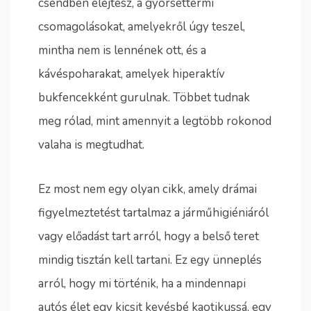
csendben elejtesz, a gyorséttermi
csomagolásokat, amelyekről úgy teszel,
mintha nem is lennének ott, és a
kávéspoharakat, amelyek hiperaktív
bukfencekként gurulnak. Többet tudnak
meg rólad, mint amennyit a legtöbb rokonod
valaha is megtudhat.
Ez most nem egy olyan cikk, amely drámai
figyelmeztetést tartalmaz a járműhigiéniáról
vagy előadást tart arról, hogy a belső teret
mindig tisztán kell tartani. Ez egy ünneplés
arról, hogy mi történik, ha a mindennapi
autós élet egy kicsit kevésbé kaotikussá, egy