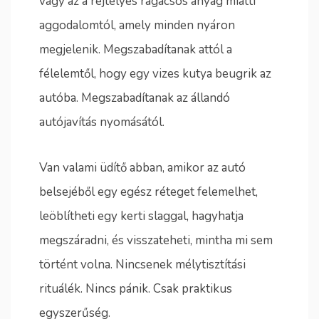
vagy az a rejtélyes ragacsos anyag miatti
aggodalomtól, amely minden nyáron
megjelenik. Megszabadítanak attól a
félelemtől, hogy egy vizes kutya beugrik az
autóba. Megszabadítanak az állandó
autójavítás nyomásától.
Van valami üdítő abban, amikor az autó
belsejéből egy egész réteget felemelhet,
leöblítheti egy kerti slaggal, hagyhatja
megszáradni, és visszateheti, mintha mi sem
történt volna. Nincsenek mélytisztítási
rituálék. Nincs pánik. Csak praktikus
egyszerűség.