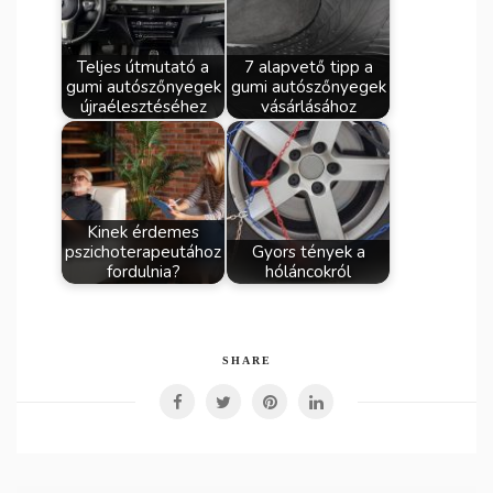
Teljes útmutató a
7 alapvető tipp a
gumi autószőnyegek
gumi autószőnyegek
újraélesztéséhez
vásárlásához
Kinek érdemes
pszichoterapeutához
Gyors tények a
fordulnia?
hóláncokról
SHARE