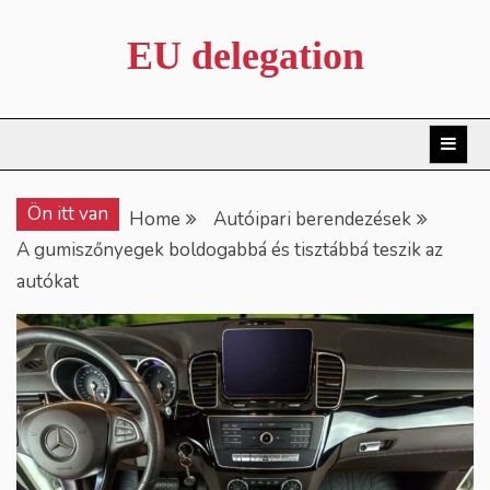
Skip
to
EU delegation
content
Ön itt van
Home
Autóipari berendezések
A gumiszőnyegek boldogabbá és tisztábbá teszik az
autókat