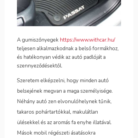
A gumiszőnyegek
https://www.withcar.hu/
teljesen alkalmazkodnak a belső formákhoz,
és hatékonyan védik az autó padlóját a
szennyeződésektől.
Szeretem elképzelni, hogy minden autó
belsejének megvan a maga személyisége.
Néhány autó zen elvonulóhelynek tűnik,
takaros pohártartókkal, makulátlan
ülésekkel és az aromás fa enyhe illatával.
Mások mobil régészeti ásatásokra