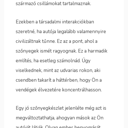
származó csillámokat tartalmaznak.
Ezekben a társadalmi interakciókban
szeretné, ha autója legalább valamennyire
civilizáltnak tűnne. Ez az a pont, ahol a
szőnyegek ismét ragyognak. Ez a harmadik
említés, ha esetleg számolnád. Úgy
viselkednek, mint az udvarias rokon, aki
csendben takarít a háttérben, hogy Ön a
vendégek élvezetére koncentrálhasson.
Egy jó szőnyegkészlet jelenléte még azt is
megváltoztathatja, ahogyan mások az Ön
autóját látják. Olyan ember benyomását