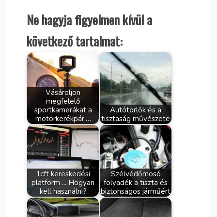
Ne hagyja figyelmen kívül a
következő tartalmat:
Vásároljon
megfelelő
sportkamerákat a
Autótörlők és a
motorkerékpár,…
tisztaság művészete
1cft kereskedési
Szélvédőmosó
platform ... Hogyan
folyadék a tiszta és
kell használni?
biztonságos járműért