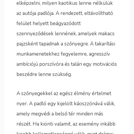
elképzelni, milyen kaotikus lenne nélkülük
az autója padlója. A rendezett, eltávolítható
felület helyett beágyazódott
szennyeződések lennének, amelyek makacs
pajzsként tapadnak a szőnyegre. A takarítási
munkamenetekhez fegyelemre, agresszív
ambíciójú porszívóra és talán egy motivációs
beszédre lenne szükség.
A szőnyegekkel az egész élmény értelmet
nyer. A padló egy kijelölt káoszzónává válik,
amely megvédi a belső tér minden más
részét. Ha kiönti valamit, az esemény inkább