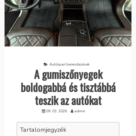
Autóipari berendezések
A gumiszőnyegek
boldogabbá és tisztábbá
teszik az autókat
09. 03. 2026
admin
Tartalomjegyzék