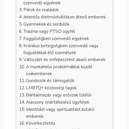
szenvedő egyének
Párok és családok
Jelentős életmódváltáson áteső emberek
Gyermekek és serdülők
Trauma vagy PTSD ügyfél
Függőségben szenvedő egyének
Krónikus betegségben szenvedő vagy
fogyatékkal élő személyek
Változást és önfejlesztést akaró emberek
A munkahelyi problémákkal küzdő
szakemberek
Gondozók és támogatók
LMBTQ+ közösségi tagok
Bántalmazás vagy erőszak túlélői
Alacsony önértékelésű ügyfelek
Identitást vagy spiritualitást kutató
emberek
Következtetés