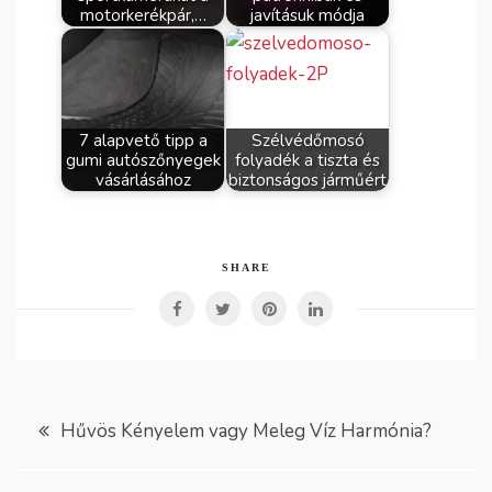
motorkerékpár,…
javításuk módja
7 alapvető tipp a
Szélvédőmosó
gumi autószőnyegek
folyadék a tiszta és
vásárlásához
biztonságos járműért
SHARE
Bejegyzés
Hűvös Kényelem vagy Meleg Víz Harmónia?
navigáció