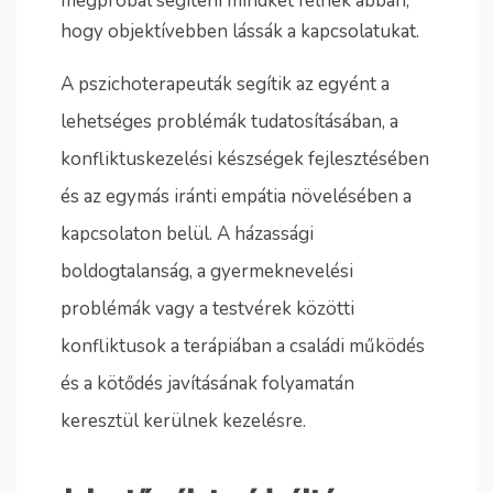
megpróbál segíteni mindkét félnek abban,
hogy objektívebben lássák a kapcsolatukat.
A pszichoterapeuták segítik az egyént a
lehetséges problémák tudatosításában, a
konfliktuskezelési készségek fejlesztésében
és az egymás iránti empátia növelésében a
kapcsolaton belül. A házassági
boldogtalanság, a gyermeknevelési
problémák vagy a testvérek közötti
konfliktusok a terápiában a családi működés
és a kötődés javításának folyamatán
keresztül kerülnek kezelésre.