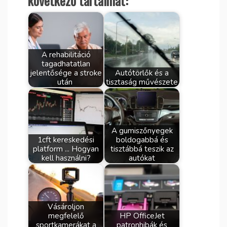
következő tartalmat:
A rehabilitáció
tagadhatatlan
jelentősége a stroke
Autótörlők és a
után
tisztaság művészete
A gumiszőnyegek
1cft kereskedési
boldogabbá és
platform ... Hogyan
tisztábbá teszik az
kell használni?
autókat
Vásároljon
megfelelő
HP OfficeJet
sportkamerákat a
patronhibák és