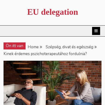
Skip
to
EU delegation
content
Ön itt van
Home
Szépség, divat és egészség
Kinek érdemes pszichoterapeutához fordulnia?