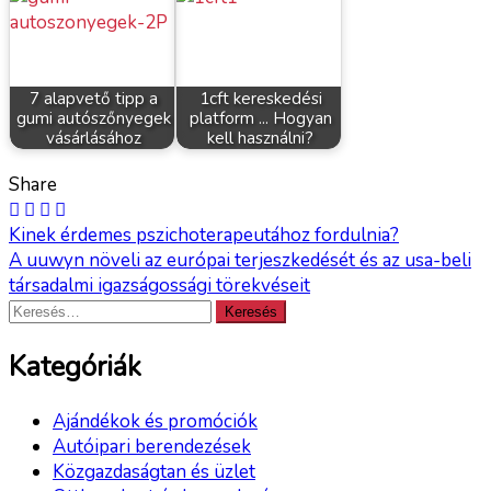
7 alapvető tipp a
1cft kereskedési
gumi autószőnyegek
platform ... Hogyan
vásárlásához
kell használni?
Share
Bejegyzés
Kinek érdemes pszichoterapeutához fordulnia?
A uuwyn növeli az európai terjeszkedését és az usa-beli
navigáció
társadalmi igazságossági törekvéseit
Keresés:
Kategóriák
Ajándékok és promóciók
Autóipari berendezések
Közgazdaságtan és üzlet