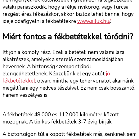
valaki panaszkodik, hogy a fékje nyikorog, vagy furcsa
rezgést érez fékezéskor, akkor biztos lehet benne, hogy
ideje odafigyelni a fékbetétekre
www.silux.hu/
.
Miért fontos a fékbetétekkel törődni?
Itt jön a komoly rész. Ezek a betétek nem valami laza
alkatrészek, amelyek a szerelő szerszámosládájában
hevernek. A biztonság szempontjából
elengedhetetlenek. Képzeljünk el egy autót
jó
fékbetétekkel
: olyan, mintha egy tehervonatot akarnánk
megállítani egy nedves tésztával. Ez nem csak bosszantó,
hanem veszélyes is.
A fékbetétek 48 000 és 112 000 kilométer között
mozognak. A tipikus fékbetétek 3-7 évig bírják.
A biztonságon túl a kopott fékbetétek más, senkinek sem