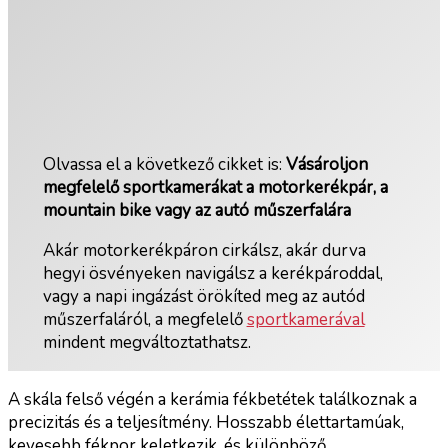
Olvassa el a következő cikket is:
Vásároljon
megfelelő sportkamerákat a motorkerékpár, a
mountain bike vagy az autó műszerfalára
Akár motorkerékpáron cirkálsz, akár durva
hegyi ösvényeken navigálsz a kerékpároddal,
vagy a napi ingázást örökíted meg az autód
műszerfaláról, a megfelelő
sportkamerával
mindent megváltoztathatsz.
A skála felső végén a kerámia fékbetétek találkoznak a
precizitás és a teljesítmény. Hosszabb élettartamúak,
kevesebb fékpor keletkezik, és különböző