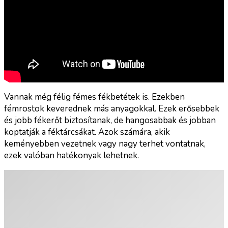
Vannak még félig fémes fékbetétek is. Ezekben
fémrostok keverednek más anyagokkal. Ezek erősebbek
és jobb fékerőt biztosítanak, de hangosabbak és jobban
koptatják a féktárcsákat. Azok számára, akik
keményebben vezetnek vagy nagy terhet vontatnak,
ezek valóban hatékonyak lehetnek.