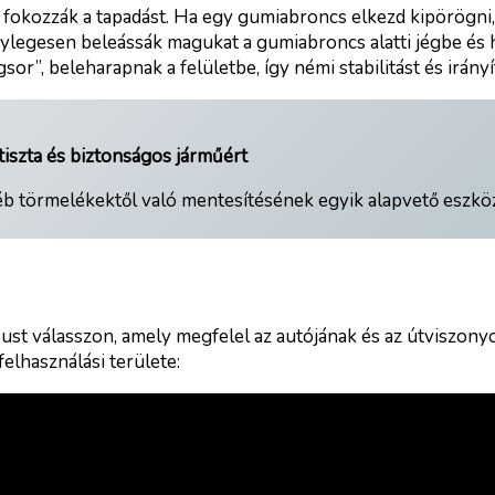
n fokozzák a tapadást. Ha egy gumiabroncs elkezd kipörögni,
legesen beleássák magukat a gumiabroncs alatti jégbe és hó
or”, beleharapnak a felületbe, így némi stabilitást és irányí
iszta és biztonságos járműért
b törmelékektől való mentesítésének egyik alapvető eszkö
st válasszon, amely megfelel az autójának és az útviszony
elhasználási területe: