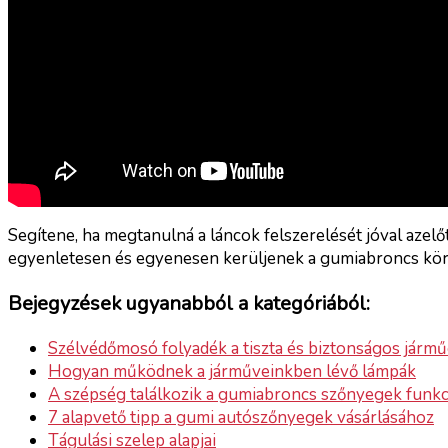
Segítene, ha megtanulná a láncok felszerelését jóval azelő
egyenletesen és egyenesen kerüljenek a gumiabroncs kör
Bejegyzések ugyanabból a kategóriából:
Szélvédőmosó folyadék a tiszta és biztonságos jármű
Hogyan működnek a járműveinkben lévő lámpák
A szépség találkozik a gumiabroncs szőnyegek funkc
7 alapvető tipp a gumi autószőnyegek vásárlásához
Tágulási szelep alapjai