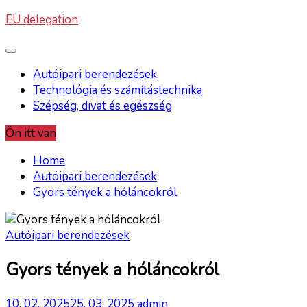
Skip
EU delegation
to
content
Autóipari berendezések
Technológia és számítástechnika
Szépség, divat és egészség
Ön itt van
Home
Autóipari berendezések
Gyors tények a hóláncokról
Autóipari berendezések
Gyors tények a hóláncokról
10. 02. 2025
25. 03. 2025
admin