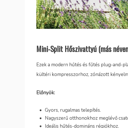
Mini-Split Hőszivattyú (más néve
Ezek a modern hűtés és fűtés plug-and-pla
kültéri kompresszorhoz, zónázott kényelme
Előnyök:
Gyors, rugalmas telepítés.
Nagyszerű otthonokhoz meglévő csato
Ideális hűtés-domináns régiókhoz.