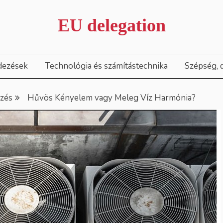
EU delegation
dezések
Technológia és számítástechnika
Szépség, 
ezés
Hűvös Kényelem vagy Meleg Víz Harmónia?