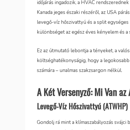
időjárás ingadozik, a HVAC rendszerednek 
Kanada jeges északi részéről, az USA párás 
levegő-víz hőszivattyú és a split egységes 
különbséget az egész éves kényelem és a 
Ez az útmutató lebontja a tényeket, a valós
költséghatékonyságig, hogy a legokosabb 
számára – unalmas szakzsargon nélkül.
A Két Versenyző: Mi Van az
Levegő-Víz Hőszivattyú (ATWHP)
Gondolj rá mint a klímaszabályozás svájci bi