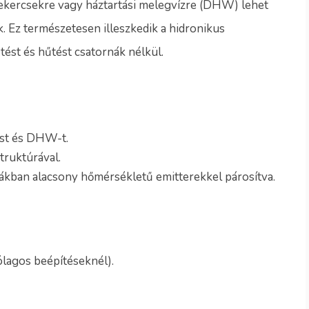
tekercsekre vagy háztartási melegvízre (DHW) lehet
. Ez természetesen illeszkedik a hidronikus
tést és hűtést csatornák nélkül.
ést és DHW-t.
truktúrával.
kban alacsony hőmérsékletű emitterekkel párosítva.
lagos beépítéseknél).