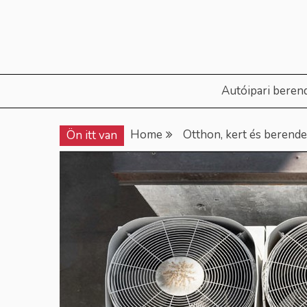
Skip
to
content
Autóipari beren
Home
Otthon, kert és berend
Ön itt van