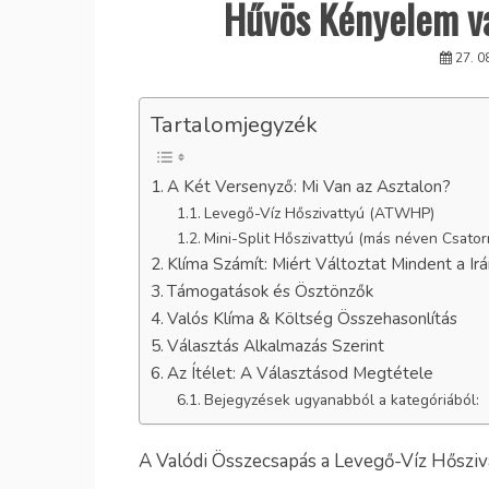
Hűvös Kényelem v
27. 0
Tartalomjegyzék
A Két Versenyző: Mi Van az Asztalon?
Levegő-Víz Hőszivattyú (ATWHP)
Mini-Split Hőszivattyú (más néven Csato
Klíma Számít: Miért Változtat Mindent a Ir
Támogatások és Ösztönzők
Valós Klíma & Költség Összehasonlítás
Választás Alkalmazás Szerint
Az Ítélet: A Választásod Megtétele
Bejegyzések ugyanabból a kategóriából:
A Valódi Összecsapás a Levegő-Víz Hősziva