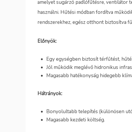
amelyet sugárzó padlófűtésre, ventilátor 
használni. Hűtési módban fordítva működik
rendszerekhez, egész otthont biztosítva fű
Előnyök:
Egy egységben biztosít térfűtést, hűt
Jól működik meglévő hidronikus infras
Magasabb hatékonyság hidegebb klímá
Hátrányok:
Bonyolultabb telepítés (különösen utó
Magasabb kezdeti költség.