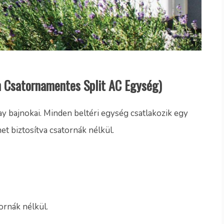
n Csatornamentes Split AC Egység)
y bajnokai. Minden beltéri egység csatlakozik egy
t biztosítva csatornák nélkül.
rnák nélkül.