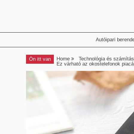
Skip
to
content
Autóipari berend
Home
Technológia és számítás
Ön itt van
Ez várható az okostelefonok piac