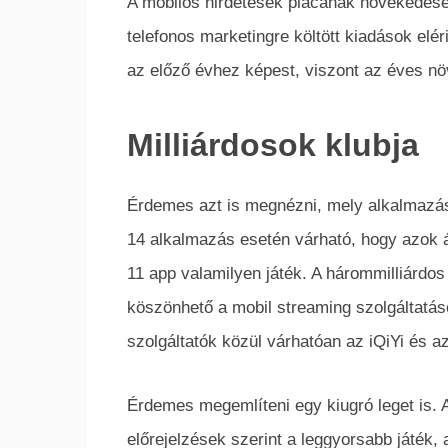
A mobilos hirdetések piacának növekedése
telefonos marketingre költött kiadások elér
az előző évhez képest, viszont az éves n
Milliárdosok klubja
Érdemes azt is megnézni, mely alkalmazás
14 alkalmazás esetén várható, hogy azok átl
11 app valamilyen játék. A hárommilliárdos
köszönhető a mobil streaming szolgáltatá
szolgáltatók közül várhatóan az iQiYi és a
Érdemes megemlíteni egy kiugró leget is.
előrejelzések szerint a leggyorsabb játék, a