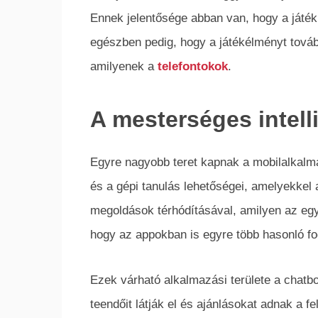
Ennek jelentősége abban van, hogy a játék k
egészben pedig, hogy a játékélményt továb
amilyenek a
telefontokok
.
A mesterséges intell
Egyre nagyobb teret kapnak a mobilalkalma
és a gépi tanulás lehetőségei, amelyekkel 
megoldások térhódításával, amilyen az eg
hogy az appokban is egyre több hasonló fo
Ezek várható alkalmazási területe a chatb
teendőit látják el és ajánlásokat adnak a f