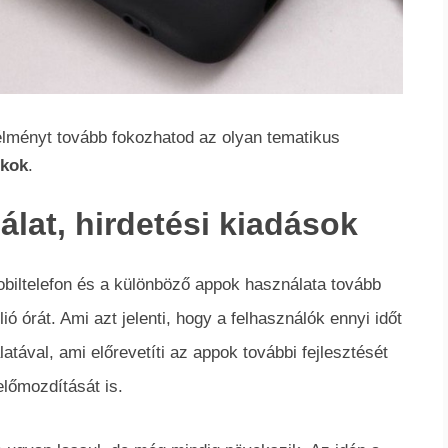
élményt tovább fokozhatod az olyan tematikus
okok
.
lat, hirdetési kiadások
obiltelefon és a különböző appok használata tovább
lió órát. Ami azt jelenti, hogy a felhasználók ennyi időt
tával, ami előrevetíti az appok további fejlesztését
lőmozdítását is.