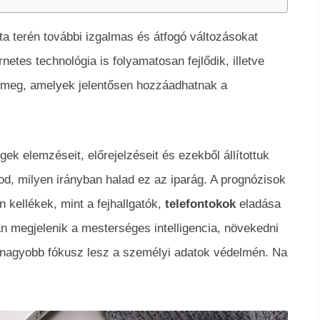
a terén további izgalmas és átfogó változásokat
etes technológia is folyamatosan fejlődik, illetve
k meg, amelyek jelentősen hozzáadhatnak a
ek elemzéseit, előrejelzéseit és ezekből állítottuk
od, milyen irányban halad ez az iparág. A prognózisok
 kellékek, mint a fejhallgatók,
telefontokok
eladása
an megjelenik a mesterséges intelligencia, növekedni
 nagyobb fókusz lesz a személyi adatok védelmén. Na