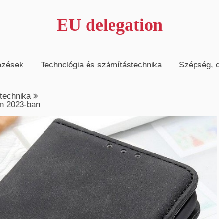
EU delegation
ezések
Technológia és számítástechnika
Szépség, d
technika
án 2023-ban