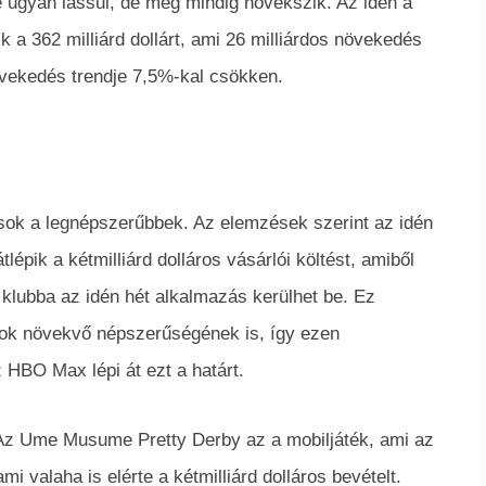
 ugyan lassul, de még mindig növekszik. Az idén a
ik a 362 milliárd dollárt, ami 26 milliárdos növekedés
övekedés trendje 7,5%-kal csökken.
ok a legnépszerűbbek. Az elemzések szerint az idén
épik a kétmilliárd dolláros vásárlói költést, amiből
 klubba az idén hét alkalmazás kerülhet be. Ez
sok növekvő népszerűségének is, így ezen
z HBO Max lépi át ezt a határt.
 Az Ume Musume Pretty Derby az a mobiljáték, ami az
mi valaha is elérte a kétmilliárd dolláros bevételt.