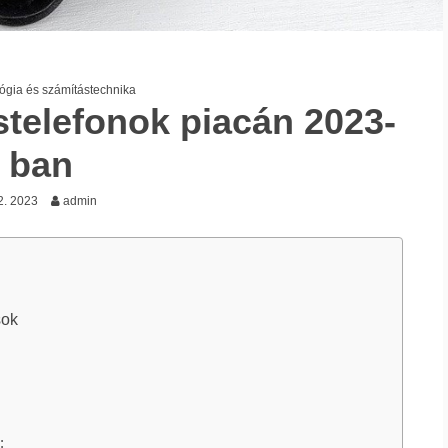
ógia és számítástechnika
stelefonok piacán 2023-
ban
2. 2023
admin
sok
: