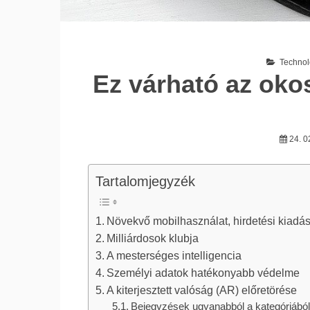
Technol
Ez várható az oko
24. 0
Tartalomjegyzék
Növekvő mobilhasználat, hirdetési kiadá
Milliárdosok klubja
A mesterséges intelligencia
Személyi adatok hatékonyabb védelme
A kiterjesztett valóság (AR) előretörése
Bejegyzések ugyanabból a kategóriából